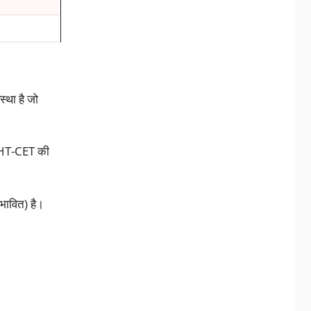
था है जो
/MHT-CET की
भावित) है।