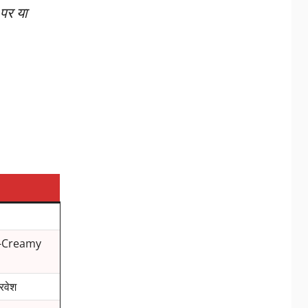
पर या
on-Creamy
्रवेश