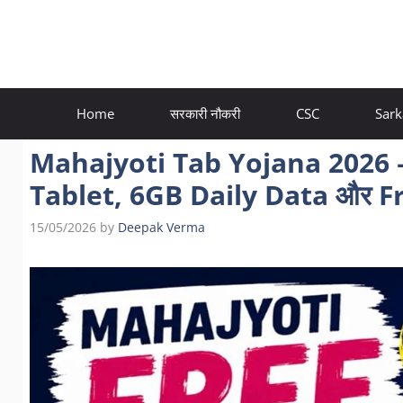
Skip
to
content
Home
सरकारी नौकरी
CSC
Sark
Mahajyoti Tab Yojana 2026 – O
Tablet, 6GB Daily Data और Free
15/05/2026
by
Deepak Verma