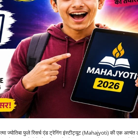
त्मा ज्योतिबा फुले रिसर्च एंड ट्रेनिंग इंस्टीट्यूट (Mahajyoti) की एक अत्यंत