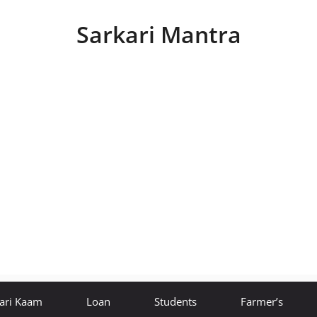
Sarkari Mantra
ari Kaam
Loan
Students
Farmer’s