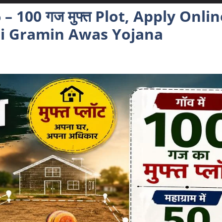
026 – 100 गज मुफ्त Plot, Apply Onlin
ri Gramin Awas Yojana