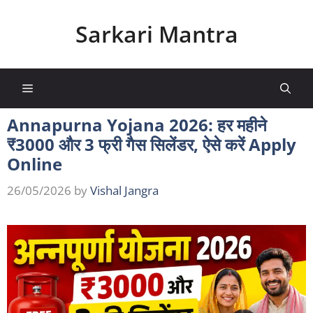
Skip
to
Sarkari Mantra
content
×
🚨 नई सरकारी योजनाएं सबसे पहले!
Menu
हर दिन
सरकारी योजना, सब्सिडी, फॉर्म और लाभ
की
Annapurna Yojana 2026: हर महीने
जानकारी
सबसे पहले WhatsApp पर
पाएं।
₹3000 और 3 फ्री गैस सिलेंडर, ऐसे करें Apply
🔥 हजारों लोग पहले से जुड़े हैं
Online
✅ अभी WhatsApp Group Join करें
26/05/2026
by
Vishal Jangra
🔒 No Spam • केवल जरूरी Sarkari Updates