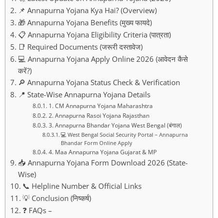
📌 Annapurna Yojana Kya Hai? (Overview)
🎁 Annapurna Yojana Benefits (मुख्य फायदे)
📋 Annapurna Yojana Eligibility Criteria (पात्रता)
📑 Required Documents (जरूरी दस्तावेज)
💻 Annapurna Yojana Apply Online 2026 (आवेदन कैसे
करें?)
🔎 Annapurna Yojana Status Check & Verification
📍 State-Wise Annapurna Yojana Details
1. CM Annapurna Yojana Maharashtra
2. Annapurna Rasoi Yojana Rajasthan
3. Annapurna Bhandar Yojana West Bengal (बंगाल)
💻 West Bengal Social Security Portal – Annapurna
Bhandar Form Online Apply
4. Maa Annapurna Yojana Gujarat & MP
📥 Annapurna Yojana Form Download 2026 (State-
Wise)
📞 Helpline Number & Official Links
💡 Conclusion (निष्कर्ष)
❓ FAQs –