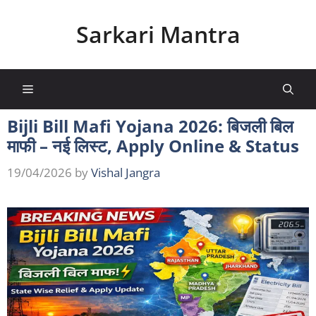
Skip
to
Sarkari Mantra
content
Menu
Bijli Bill Mafi Yojana 2026: बिजली बिल
माफी – नई लिस्ट, Apply Online & Status
19/04/2026
by
Vishal Jangra