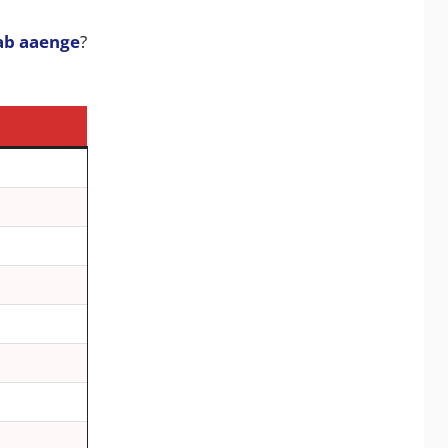
kab aaenge
?