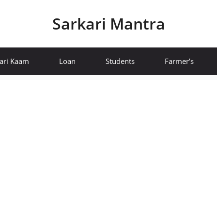
Sarkari Mantra
ari Kaam
Loan
Students
Farmer’s