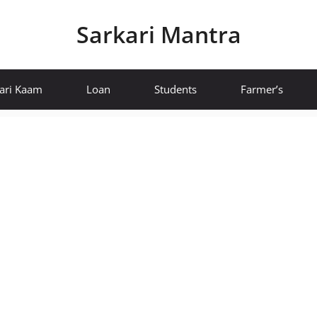
Sarkari Mantra
ari Kaam
Loan
Students
Farmer’s