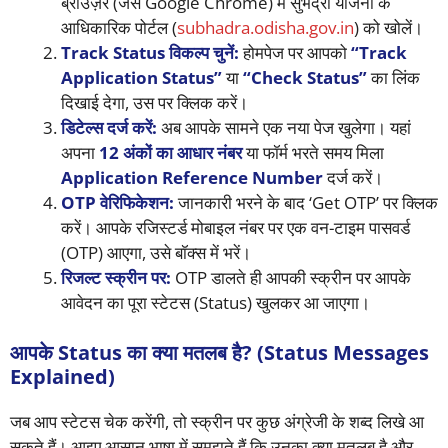
ब्राउज़र (जैसे Google Chrome) में सुभद्रा योजना के
आधिकारिक पोर्टल (
subhadra.odisha.gov.in
) को खोलें।
Track Status विकल्प चुनें:
होमपेज पर आपको
“Track
Application Status”
या
“Check Status”
का लिंक
दिखाई देगा, उस पर क्लिक करें।
डिटेल्स दर्ज करें:
अब आपके सामने एक नया पेज खुलेगा। यहां
अपना
12 अंकों का आधार नंबर
या फॉर्म भरते समय मिला
Application Reference Number
दर्ज करें।
OTP वेरिफिकेशन:
जानकारी भरने के बाद ‘Get OTP’ पर क्लिक
करें। आपके रजिस्टर्ड मोबाइल नंबर पर एक वन-टाइम पासवर्ड
(OTP) आएगा, उसे बॉक्स में भरें।
रिजल्ट स्क्रीन पर:
OTP डालते ही आपकी स्क्रीन पर आपके
आवेदन का पूरा स्टेटस (Status) खुलकर आ जाएगा।
आपके Status का क्या मतलब है? (Status Messages
Explained)
जब आप स्टेटस चेक करेंगी, तो स्क्रीन पर कुछ अंग्रेजी के शब्द लिखे आ
सकते हैं। आइए आसान भाषा में समझते हैं कि उनका क्या मतलब है और