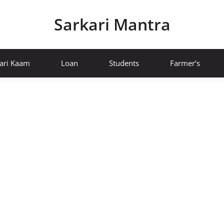
Sarkari Mantra
ari Kaam
Loan
Students
Farmer’s