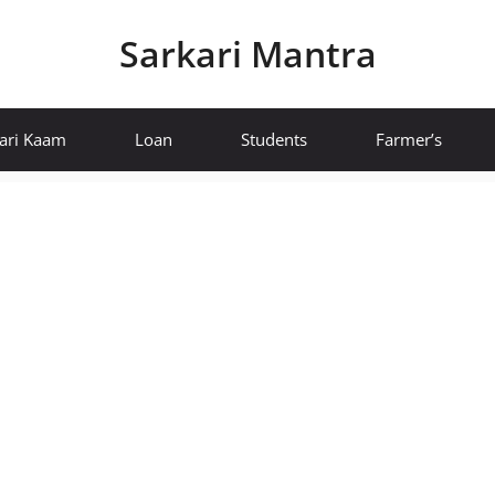
Sarkari Mantra
ari Kaam
Loan
Students
Farmer’s