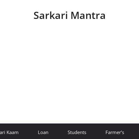
Sarkari Mantra
ari Kaam
Loan
Students
Farmer’s