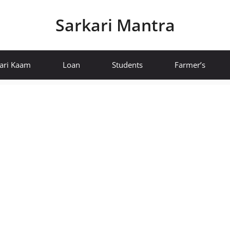
Sarkari Mantra
ari Kaam
Loan
Students
Farmer’s