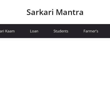
Sarkari Mantra
ari Kaam
Loan
Students
Farmer’s