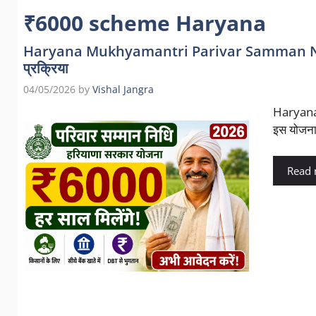
₹6000 scheme Haryana
Haryana Mukhyamantri Parivar Samman Nidhi Y
प्रक्रिया
04/05/2026
by
Vishal Jangra
Haryana
इस योजना 
Read