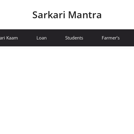
Sarkari Mantra
ari Kaam
Loan
Students
Farmer’s