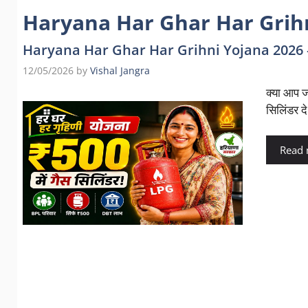
Haryana Har Ghar Har Grih
Haryana Har Ghar Har Grihni Yojana 2026 – ₹5
12/05/2026
by
Vishal Jangra
क्या आप ज
सिलिंडर द
Read