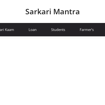
Sarkari Mantra
ari Kaam
Loan
Students
Farmer’s