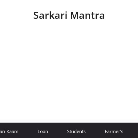
Sarkari Mantra
ari Kaam
Loan
Students
Farmer’s