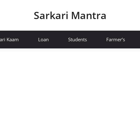
Sarkari Mantra
ari Kaam
Loan
Students
Farmer’s