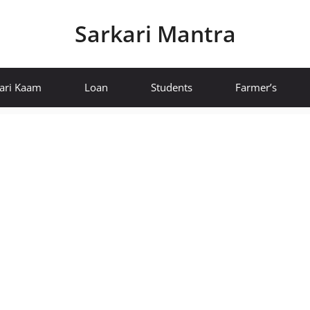
Sarkari Mantra
ari Kaam
Loan
Students
Farmer’s