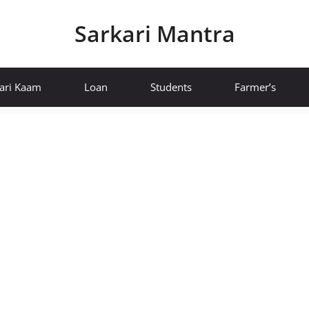
Sarkari Mantra
ari Kaam
Loan
Students
Farmer’s