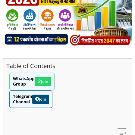
Table of Contents
WhatsApp
Join
Group
Telegram
Join
Channel