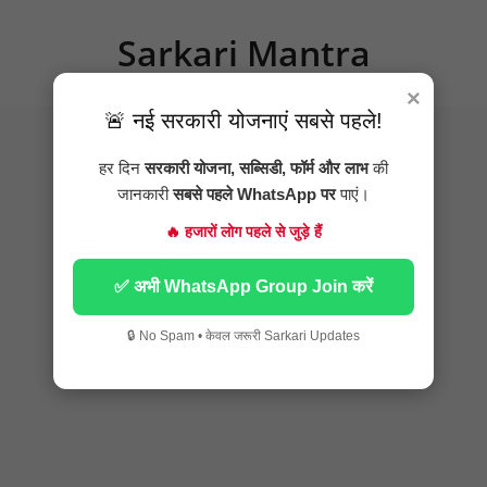
Skip
to
Sarkari Mantra
content
×
🚨 नई सरकारी योजनाएं सबसे पहले!
हर दिन
सरकारी योजना, सब्सिडी, फॉर्म और लाभ
की
जानकारी
सबसे पहले WhatsApp पर
पाएं।
🔥 हजारों लोग पहले से जुड़े हैं
✅ अभी WhatsApp Group Join करें
🔒 No Spam • केवल जरूरी Sarkari Updates