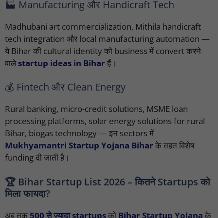
🏭 Manufacturing और Handicraft Tech
Madhubani art commercialization, Mithila handicraft
tech integration और local manufacturing automation —
ये Bihar की cultural identity को business में convert करने
वाले
startup ideas in Bihar
हैं।
💰 Fintech और Clean Energy
Rural banking, micro-credit solutions, MSME loan
processing platforms, solar energy solutions for rural
Bihar, biogas technology — इन sectors में
Mukhyamantri Startup Yojana Bihar
के तहत विशेष
funding दी जाती है।
🏆 Bihar Startup List 2026 – कितने Startups को
मिला फायदा?
अब तक
500 से ज्यादा startups
को
Bihar Startup Yojana
के