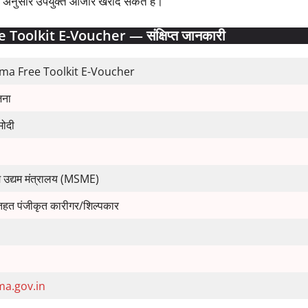
े अनुसार उपयुक्त औजार खरीद सकते हैं।
olkit E-Voucher — संक्षिप्त जानकारी
a Free Toolkit E-Voucher
जना
 मोदी
ध्यम उद्यम मंत्रालय (MSME)
े तहत पंजीकृत कारीगर/शिल्पकार
a.gov.in