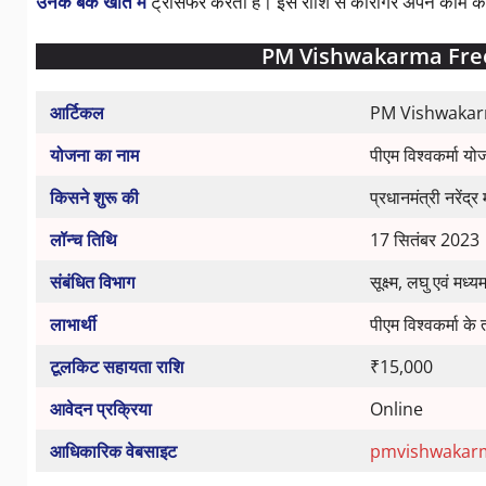
उनके बैंक खाते में
ट्रांसफर करती है। इस राशि से कारीगर अपने काम क
PM Vishwakarma Free To
आर्टिकल
PM Vishwakarm
योजना का नाम
पीएम विश्वकर्मा यो
किसने शुरू की
प्रधानमंत्री नरेंद्र
लॉन्च तिथि
17 सितंबर 2023
संबंधित विभाग
सूक्ष्म, लघु एवं म
लाभार्थी
पीएम विश्वकर्मा क
टूलकिट सहायता राशि
₹15,000
आवेदन प्रक्रिया
Online
आधिकारिक वेबसाइट
pmvishwakarm