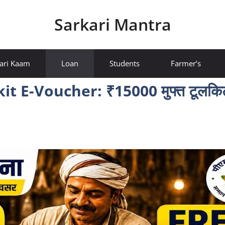
Sarkari Mantra
ari Kaam
Loan
Students
Farmer’s
E-Voucher: ₹15000 मुफ्त टूलकिट 