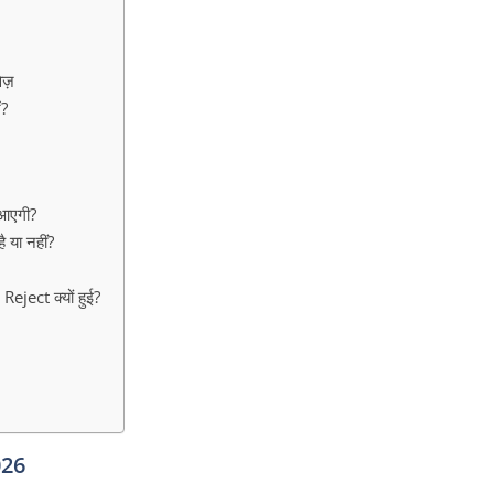
ज़
?
आएगी?
या नहीं?
ect क्यों हुई?
026