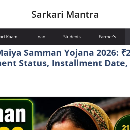
Sarkari Mantra
ari Kaam
Loan
Students
Farmer’s
aiya Samman Yojana 2026: ₹
yment Status, Installment Date,