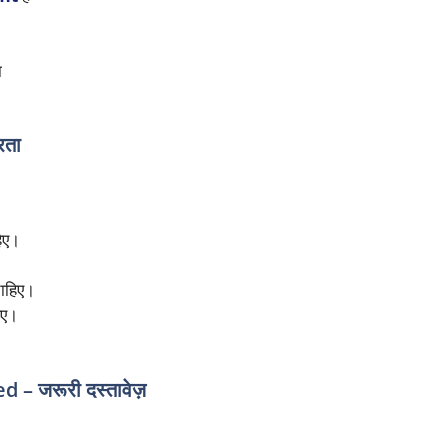
ा
रता
िए।
ाहिए।
िए।
जरूरी दस्तावेज़