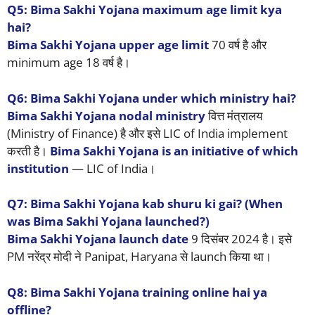
Q5: Bima Sakhi Yojana maximum age limit kya
hai?
Bima Sakhi Yojana upper age limit
70 वर्ष है और
minimum age 18 वर्ष है।
Q6: Bima Sakhi Yojana under which ministry hai?
Bima Sakhi Yojana nodal ministry
वित्त मंत्रालय
(Ministry of Finance) है और इसे LIC of India implement
करती है।
Bima Sakhi Yojana is an initiative of which
institution
— LIC of India।
Q7: Bima Sakhi Yojana kab shuru ki gai? (When
was Bima Sakhi Yojana launched?)
Bima Sakhi Yojana launch date
9 दिसंबर 2024 है। इसे
PM नरेंद्र मोदी ने Panipat, Haryana से launch किया था।
Q8: Bima Sakhi Yojana training online hai ya
offline?