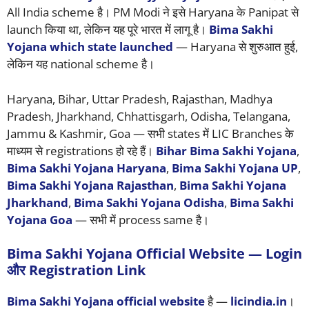
All India scheme है। PM Modi ने इसे Haryana के Panipat से
launch किया था, लेकिन यह पूरे भारत में लागू है।
Bima Sakhi
Yojana which state launched
— Haryana से शुरुआत हुई,
लेकिन यह national scheme है।
Haryana, Bihar, Uttar Pradesh, Rajasthan, Madhya
Pradesh, Jharkhand, Chhattisgarh, Odisha, Telangana,
Jammu & Kashmir, Goa — सभी states में LIC Branches के
माध्यम से registrations हो रहे हैं।
Bihar Bima Sakhi Yojana
,
Bima Sakhi Yojana Haryana
,
Bima Sakhi Yojana UP
,
Bima Sakhi Yojana Rajasthan
,
Bima Sakhi Yojana
Jharkhand
,
Bima Sakhi Yojana Odisha
,
Bima Sakhi
Yojana Goa
— सभी में process same है।
Bima Sakhi Yojana Official Website — Login
और Registration Link
Bima Sakhi Yojana official website
है —
licindia.in
।