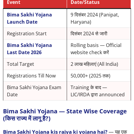
Event
Date/Status
Bima Sakhi Yojana
9 दिसंबर 2024 (Panipat,
Launch Date
Haryana)
Registration Start
दिसंबर 2024 से जारी
Bima Sakhi Yojana
Rolling basis — Official
Last Date 2026
website check करें
Total Target
2 लाख महिलाएं (All India)
Registrations Till Now
50,000+ (2025 तक)
Bima Sakhi Yojana Exam
Training के बाद —
Date
LIC/IRDA द्वारा announced
Bima Sakhi Yojana — State Wise Coverage
(किस राज्य में लागू है?)
Bima Sakhi Yojana kis rajya ki yojana hai?
— यह एक