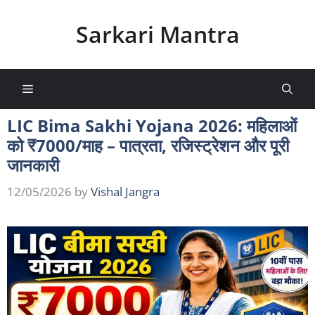
Skip
to
Sarkari Mantra
content
×
🚨 नई सरकारी योजनाएं सबसे पहले!
Menu
हर दिन
सरकारी योजना, सब्सिडी, फॉर्म और लाभ
की
LIC Bima Sakhi Yojana 2026: महिलाओं
जानकारी
सबसे पहले WhatsApp पर
पाएं।
को ₹7000/माह – पात्रता, रजिस्ट्रेशन और पूरी
🔥 हजारों लोग पहले से जुड़े हैं
जानकारी
✅ अभी WhatsApp Group Join करें
12/05/2026
by
Vishal Jangra
🔒 No Spam • केवल जरूरी Sarkari Updates