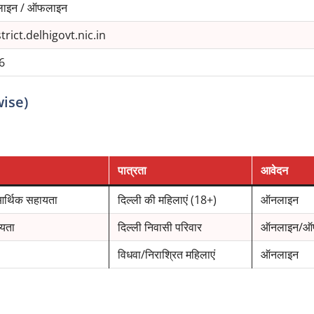
ाइन / ऑफलाइन
trict.delhigovt.nic.in
6
wise)
पात्रता
आवेदन
आर्थिक सहायता
दिल्ली की महिलाएं (18+)
ऑनलाइन
ायता
दिल्ली निवासी परिवार
ऑनलाइन/ऑ
विधवा/निराश्रित महिलाएं
ऑनलाइन