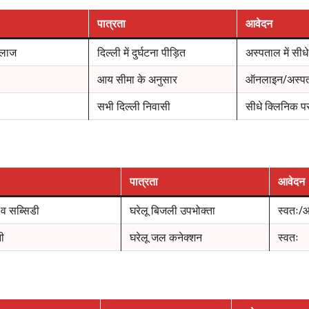
पात्रता
आवेदन
 इलाज
दिल्ली में दुर्घटना पीड़ित
अस्पताल में सीधे
आय सीमा के अनुसार
ऑनलाइन/अस्प
सभी दिल्ली निवासी
सीधे क्लिनिक प
पात्रता
आवेदन
व सब्सिडी
घरेलू बिजली उपभोक्ता
स्वतः/
ी
घरेलू जल कनेक्शन
स्वतः