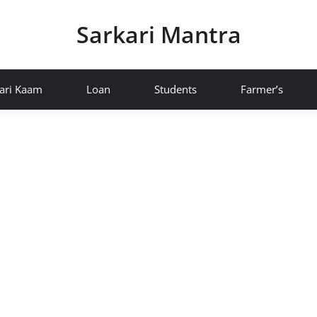
Sarkari Mantra
ari Kaam
Loan
Students
Farmer’s