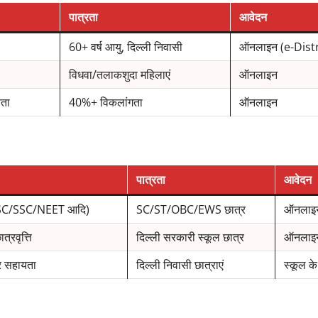
पात्रता
आवेदन
60+ वर्ष आयु, दिल्ली निवासी
ऑनलाइन (e-Distr
विधवा/तलाकशुदा महिलाएं
ऑनलाइन
यता
40%+ विकलांगता
ऑनलाइन
पात्रता
आवेदन
PSC/SSC/NEET आदि)
SC/ST/OBC/EWS छात्र
ऑनलाइ
त्रवृत्ति
दिल्ली सरकारी स्कूल छात्र
ऑनलाइ
पर सहायता
दिल्ली निवासी छात्राएं
स्कूल के