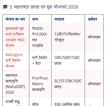
🎓 3. महाराष्ट्र छात्र एवं युवा योजनाएं 2026
योजना का नाम
लाभ
पात्रता
आवेदन
मुख्यमंत्री युवा
₹6000-
कार्य प्रशिक्षण
₹10,000/
12वीं/ITI/डिप्लोमा/
ऑनलाइन
(लाडका भाऊ)
माह
ग्रेजुएट
योजना
स्टाइपेंड
MahaJyoti
फ्री टैबलेट
OBC/VJNT/SBC
फ्री टैबलेट
ऑनलाइन
+ डेटा
छात्र
योजना
महाराष्ट्र
Pre/Post
छात्रवृत्ति
SC/ST/OBC/EBC
Matric
ऑनलाइन
(MahaDBT)
छात्र
छात्रवृत्ति
2026
राजर्षी शाहू
फीस
EBC/आर्थिक दुर्बल