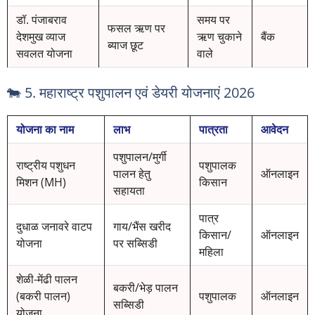
डॉ. पंजाबराव
समय पर
फसल ऋण पर
देशमुख व्याज
ऋण चुकाने
बैंक
ब्याज छूट
सवलत योजना
वाले
🐄 5. महाराष्ट्र पशुपालन एवं डेयरी योजनाएं 2026
योजना का नाम
लाभ
पात्रता
आवेदन
पशुपालन/मुर्गी
राष्ट्रीय पशुधन
पशुपालक
पालन हेतु
ऑनलाइन
मिशन (MH)
किसान
सहायता
पात्र
दुधाळ जनावरे वाटप
गाय/भैंस खरीद
किसान/
ऑनलाइन
योजना
पर सब्सिडी
महिला
शेळी-मेंढी पालन
बकरी/भेड़ पालन
(बकरी पालन)
पशुपालक
ऑनलाइन
सब्सिडी
योजना