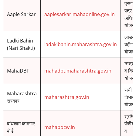
प्रमाण
पत्र व
Aaple Sarkar
aaplesarkar.mahaonline.gov.in
अधिका
योजनाए
लाडक
Ladki Bahin
ladakibahin.maharashtra.gov.in
बहीण
(Nari Shakti)
योजना
छात्रवृ
MahaDBT
mahadbt.maharashtra.gov.in
व किस
योजनाए
सभी
Maharashtra
maharashtra.gov.in
विभाग
सरकार
योजनाए
श्रमि
बांधकाम कामगार
पंजीक
mahabocw.in
बोर्ड
व