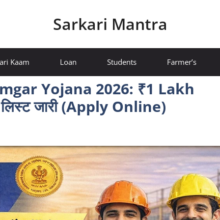
Sarkari Mantra
ari Kaam
Loan
Students
Farmer’s
gar Yojana 2026: ₹1 Lakh
लिस्ट जारी (Apply Online)