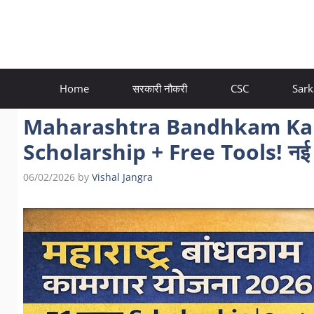
Skip
to
content
Home
सरकारी नौकरी
CSC
Sark
Maharashtra Bandhkam Kam
Scholarship + Free Tools! नई 
06/02/2026
by
Vishal Jangra