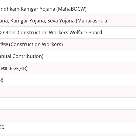
Bandhkam Kamgar Yojana (MahaBOCW)
na, Kamgar Yojana, Seva Yojana (Maharashtra)
& Other Construction Workers Welfare Board
माण श्रमिक (Construction Workers)
(Annual Contribution)
्षा के अनुसार)
ए)
00