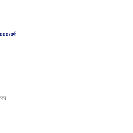
00/वर्ष
िकता।