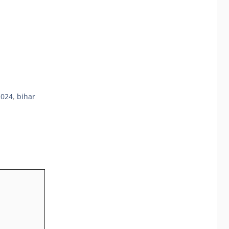
2024
,
bihar