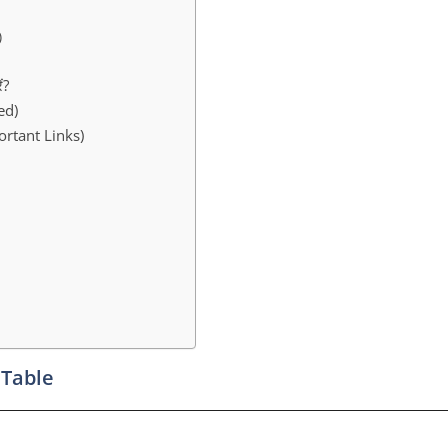
)
ं?
ed)
ortant Links)
 Table