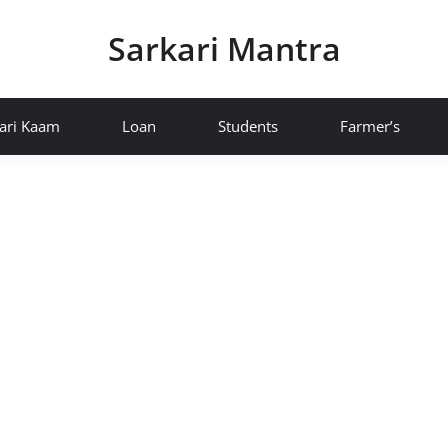
Sarkari Mantra
ari Kaam
Loan
Students
Farmer’s