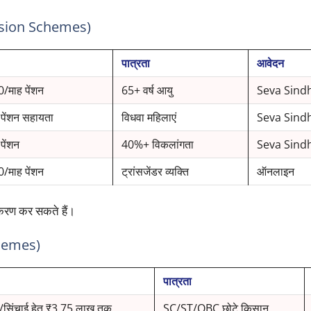
(Pension Schemes)
पात्रता
आवेदन
/माह पेंशन
65+ वर्ष आयु
Seva Sind
पेंशन सहायता
विधवा महिलाएं
Seva Sind
पेंशन
40%+ विकलांगता
Seva Sind
/माह पेंशन
ट्रांसजेंडर व्यक्ति
ऑनलाइन
ीकरण कर सकते हैं।
chemes)
पात्रता
/सिंचाई हेतु ₹3.75 लाख तक
SC/ST/OBC छोटे किसान