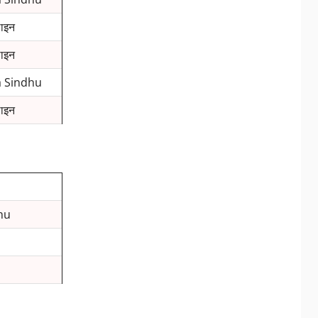
ाइन
ाइन
 Sindhu
ाइन
hu