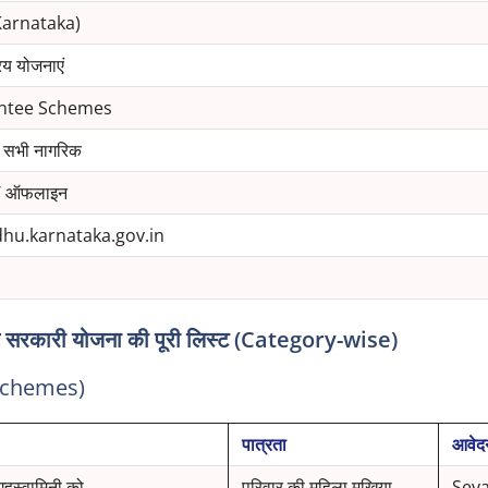
(Karnataka)
य योजनाएं
ntee Schemes
े सभी नागरिक
/ ऑफलाइन
hu.karnataka.gov.in
रकारी योजना की पूरी लिस्ट (Category-wise)
 Schemes)
पात्रता
आवेद
ृहस्वामिनी को
परिवार की महिला मुखिया
Seva