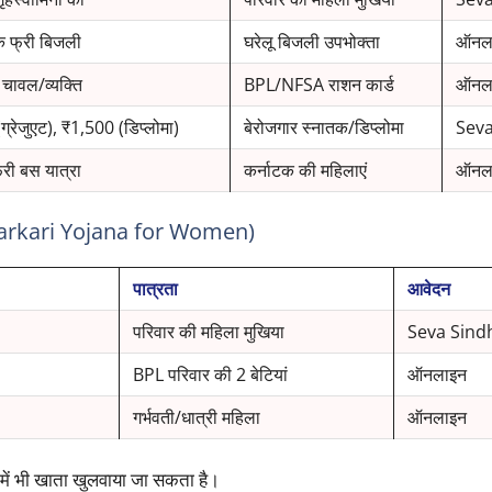
 फ्री बिजली
घरेलू बिजली उपभोक्ता
ऑनल
चावल/व्यक्ति
BPL/NFSA राशन कार्ड
ऑनल
्रेजुएट), ₹1,500 (डिप्लोमा)
बेरोजगार स्नातक/डिप्लोमा
Seva
री बस यात्रा
कर्नाटक की महिलाएं
ऑनल
a Sarkari Yojana for Women)
पात्रता
आवेदन
परिवार की महिला मुखिया
Seva Sind
BPL परिवार की 2 बेटियां
ऑनलाइन
गर्भवती/धात्री महिला
ऑनलाइन
में भी खाता खुलवाया जा सकता है।