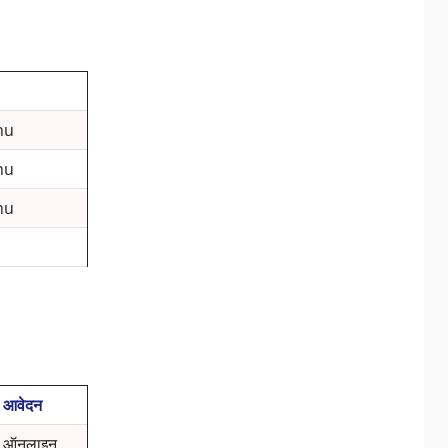
hu
hu
hu
आवेदन
ऑनलाइन