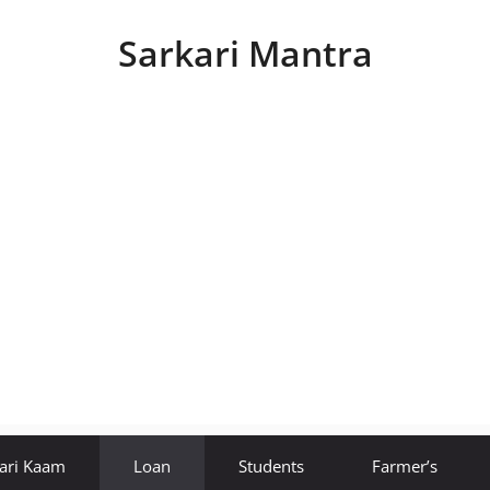
Sarkari Mantra
ari Kaam
Loan
Students
Farmer’s