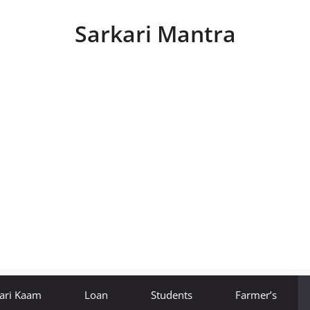
Sarkari Mantra
ari Kaam
Loan
Students
Farmer’s