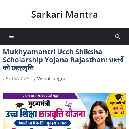
Skip
to
Sarkari Mantra
content
Menu
Mukhyamantri Ucch Shiksha
Scholarship Yojana Rajasthan: छात्रों
को छात्रवृत्ति
25/06/2026
by
Vishal Jangra