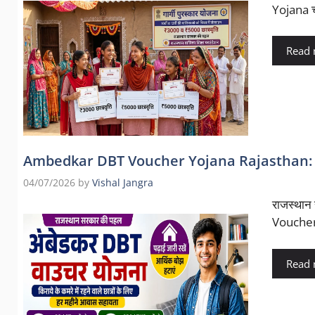
Yojana च
Read
Ambedkar DBT Voucher Yojana Rajasthan: बाहर रह
04/07/2026
by
Vishal Jangra
राजस्थान
Voucher
Read