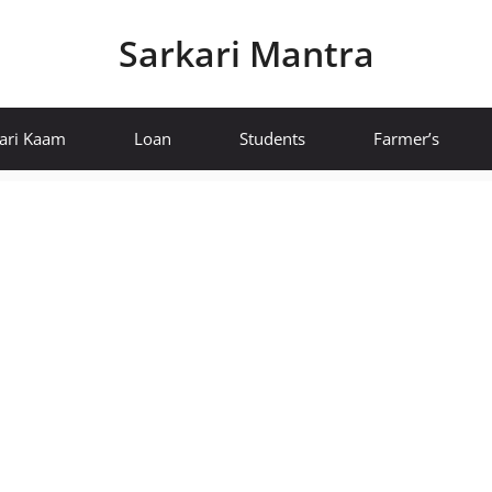
Sarkari Mantra
ari Kaam
Loan
Students
Farmer’s