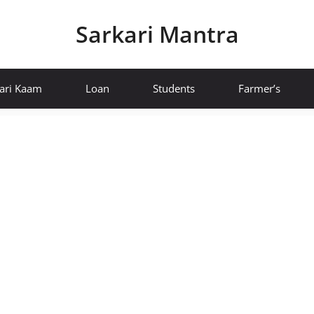
Sarkari Mantra
ari Kaam
Loan
Students
Farmer’s