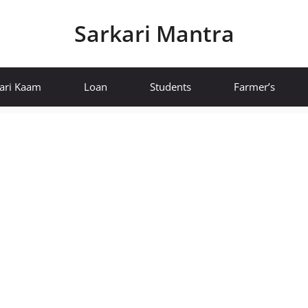
Sarkari Mantra
ari Kaam
Loan
Students
Farmer’s