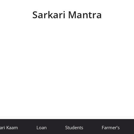
Sarkari Mantra
ari Kaam
Loan
Students
Farmer’s