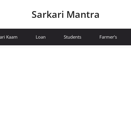
Sarkari Mantra
ari Kaam
Loan
Students
Farmer’s