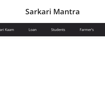
Sarkari Mantra
ari Kaam
Loan
Students
Farmer’s