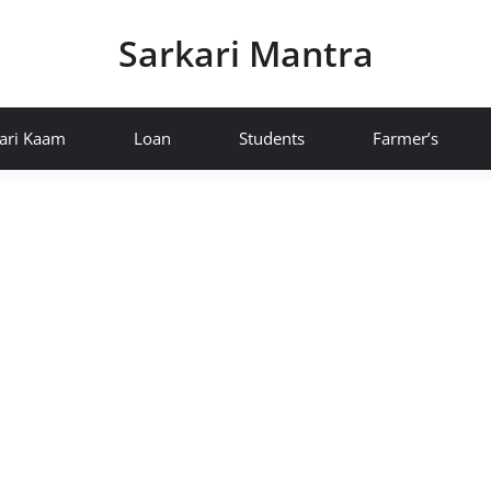
Sarkari Mantra
ari Kaam
Loan
Students
Farmer’s