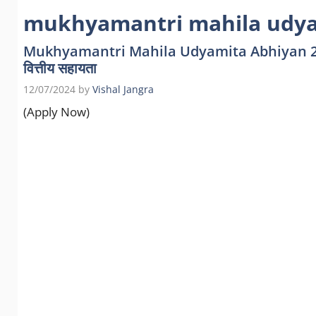
mukhyamantri mahila udy
Mukhyamantri Mahila Udyamita Abhiyan 2024: महि
वित्तीय सहायता
12/07/2024
by
Vishal Jangra
(Apply Now)