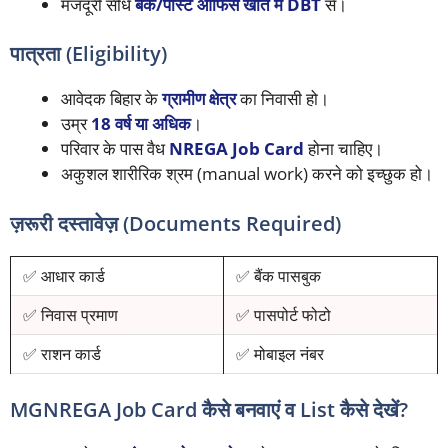
मजदूरी सीधे
बैंक/पोस्ट ऑफिस खाते में DBT
से।
पात्रता (Eligibility)
आवेदक बिहार के
ग्रामीण क्षेत्र
का निवासी हो।
उम्र
18 वर्ष या अधिक
।
परिवार के पास वैध
NREGA Job Card
होना चाहिए।
अकुशल शारीरिक श्रम (manual work) करने को इच्छुक हो।
ज़रूरी दस्तावेज़ (Documents Required)
✅ आधार कार्ड
✅ बैंक पासबुक
✅ निवास प्रमाण
✅ पासपोर्ट फोटो
✅ राशन कार्ड
✅ मोबाइल नंबर
MGNREGA Job Card कैसे बनवाएं व List कैसे देखें?