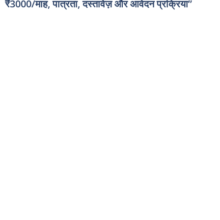
₹3000/माह, पात्रता, दस्तावेज़ और आवेदन प्रक्रिया”