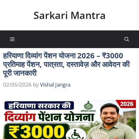
Skip
to
Sarkari Mantra
content
×
🚨 नई सरकारी योजनाएं सबसे पहले!
Menu
हर दिन
सरकारी योजना, सब्सिडी, फॉर्म और लाभ
की
हरियाणा दिव्यांग पेंशन योजना 2026 – ₹3000
जानकारी
सबसे पहले WhatsApp पर
पाएं।
प्रतिमाह पेंशन, पात्रता, दस्तावेज़ और आवेदन की
🔥 हजारों लोग पहले से जुड़े हैं
पूरी जानकारी
✅ अभी WhatsApp Group Join करें
02/05/2026
by
Vishal Jangra
🔒 No Spam • केवल जरूरी Sarkari Updates