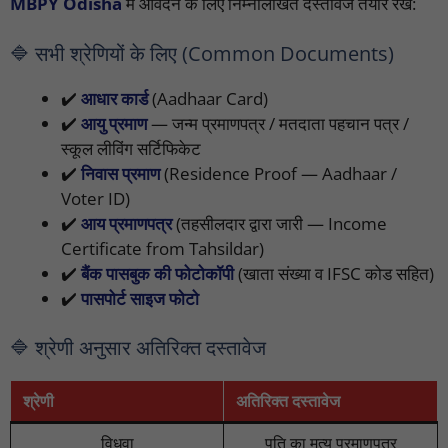
MBPY Odisha
में आवेदन के लिए निम्नलिखित दस्तावेज तैयार रखें:
🔷 सभी श्रेणियों के लिए (Common Documents)
✔️
आधार कार्ड
(Aadhaar Card)
✔️
आयु प्रमाण
— जन्म प्रमाणपत्र / मतदाता पहचान पत्र /
स्कूल लीविंग सर्टिफिकेट
✔️
निवास प्रमाण
(Residence Proof — Aadhaar /
Voter ID)
✔️
आय प्रमाणपत्र
(तहसीलदार द्वारा जारी — Income
Certificate from Tahsildar)
✔️
बैंक पासबुक की फोटोकॉपी
(खाता संख्या व IFSC कोड सहित)
✔️
पासपोर्ट साइज फोटो
🔷 श्रेणी अनुसार अतिरिक्त दस्तावेज
श्रेणी
अतिरिक्त दस्तावेज
विधवा
पति का मृत्यु प्रमाणपत्र