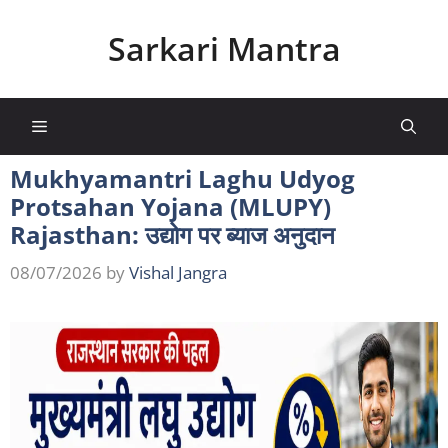
Skip
to
Sarkari Mantra
content
Menu
Mukhyamantri Laghu Udyog
Protsahan Yojana (MLUPY)
Rajasthan: उद्योग पर ब्याज अनुदान
08/07/2026
by
Vishal Jangra