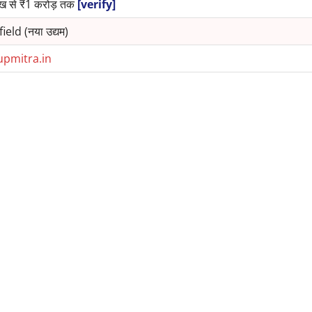
ख से ₹1 करोड़ तक
[verify]
eld (नया उद्यम)
upmitra.in