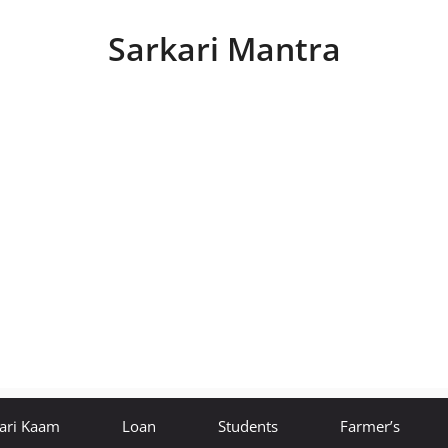
Sarkari Mantra
ari Kaam
Loan
Students
Farmer’s