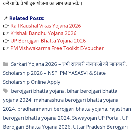
करें ताकि वे भी इस योजना का लाभ उठा सकें।
📌
Related Posts:
👉
Rail Kaushal Vikas Yojana 2026
👉
Krishak Bandhu Yojana 2026
👉
UP Berojgari Bhatta Yojana 2026
👉
PM Vishwakarma Free Toolkit E-Voucher
Categories
Sarkari Yojana 2026 – सभी सरकारी योजनाओं की जानकारी
,
Scholarship 2026 – NSP, PM YASASVI & State
Scholarship Online Apply
Tags
berojgari bhatta yojana
,
bihar berojgari bhatta
yojana 2024
,
maharashtra berojgari bhatta yojana
2024
,
pradhanmantri berojgari bhatta yojana
,
rajasthan
berojgari bhatta yojana 2024
,
Sewayojan UP Portal
,
UP
Berojgari Bhatta Yojana 2026
,
Uttar Pradesh Berojgari