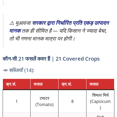
⚠️ मुआवजा
सरकार द्वारा निर्धारित प्रति एकड़ उत्पादन
मानक
तक ही सीमित है — यदि किसान ने ज्यादा बेचा,
तो भी गणना मानक मात्रा पर होगी।
कौन-सी 21 फसलें कवर हैं | 21 Covered Crops
🥕 सब्जियाँ (14):
क्र.सं.
फसल
क्र.सं.
फसल
शिमला मिर्च
टमाटर
1
8
(Capsicum
(Tomato)
)