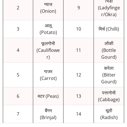
भिंडी
प्याज
2
9
(Ladyfinge
(Onion)
r/Okra)
आलू
3
10
मिर्च (Chilli)
(Potato)
फूलगोभी
लौकी
4
(Cauliflowe
11
(Bottle
r)
Gourd)
करेला
गाजर
5
12
(Bitter
(Carrot)
Gourd)
पत्तागोभी
6
मटर (Peas)
13
(Cabbage)
बैंगन
मूली
7
14
(Brinjal)
(Radish)