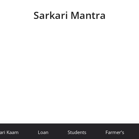
Sarkari Mantra
ari Kaam
Loan
Students
Farmer’s