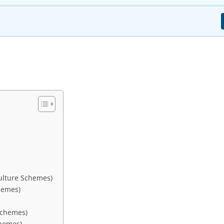
ticulture Schemes)
chemes)
t Schemes)
Schemes)