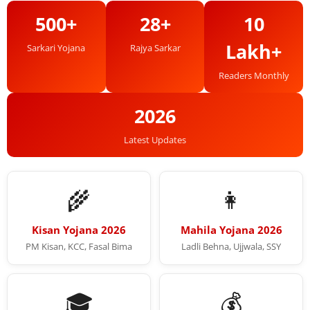
500+
28+
10
Lakh+
Sarkari Yojana
Rajya Sarkar
Readers Monthly
2026
Latest Updates
🌾
👩
Kisan Yojana 2026
Mahila Yojana 2026
PM Kisan, KCC, Fasal Bima
Ladli Behna, Ujjwala, SSY
🎓
💰