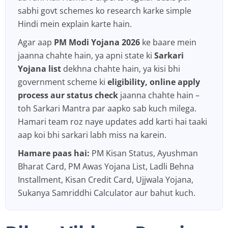
sabhi govt schemes ko research karke simple
Hindi mein explain karte hain.
Agar aap
PM Modi Yojana 2026
ke baare mein
jaanna chahte hain, ya apni state ki
Sarkari
Yojana list
dekhna chahte hain, ya kisi bhi
government scheme ki
eligibility, online apply
process aur status check
jaanna chahte hain –
toh Sarkari Mantra par aapko sab kuch milega.
Hamari team roz naye updates add karti hai taaki
aap koi bhi sarkari labh miss na karein.
Hamare paas hai:
PM Kisan Status, Ayushman
Bharat Card, PM Awas Yojana List, Ladli Behna
Installment, Kisan Credit Card, Ujjwala Yojana,
Sukanya Samriddhi Calculator aur bahut kuch.