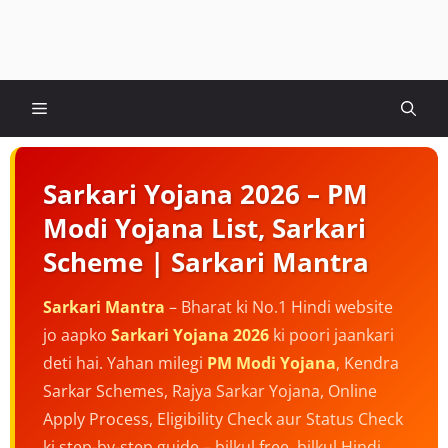
Menu
Sarkari Yojana 2026 – PM
Modi Yojana List, Sarkari
Scheme | Sarkari Mantra
Sarkari Mantra
– Bharat ki No.1 Hindi website
jo aapko
Sarkari Yojana 2026
ki poori jaankari
deti hai. Yahan milegi
PM Modi Yojana
, Kendra
Sarkar Schemes, Rajya Sarkar Yojana, Online
Apply Process, Eligibility Check aur Status Check
ki step-by-step guide – bilkul free, bilkul Hindi