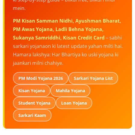
mein.
PM Kisan Samman Nidhi, Ayushman Bharat,
PM Awas Yojana, Ladli Behna Yojana,
Sukanya Samriddhi, Kisan Credit Card
– sabhi
sarkari yojanaon ki latest update yahan milti hai.
Hamara lakshya: Har Bhartiya ko uski yojana ki
jaankari milni chahiye.
PM Modi Yojana 2026
Sarkari Yojana List
Kisan Yojana
Mahila Yojana
Student Yojana
Loan Yojana
Sarkari Kaam